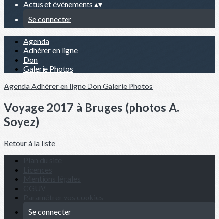
Actus et événements
▴
▾
Se connecter
Agenda
Adhérer en ligne
Don
Galerie Photos
Agenda
Adhérer en ligne
Don
Galerie Photos
Voyage 2017 à Bruges (photos A.
Soyez)
Retour à la liste
Plan du site
Licences
Mentions légales
CGUV
Paramétrer vos cookies
Se connecter