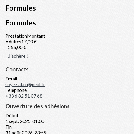
Formules
Formules
Prestation
Montant
Adultes
17,00 €
- 25
5,00 €
J'adhère !
Contacts
Email
soyez.alain@neuf.fr
Téléphone
+33 6 82 51 07 68
Ouverture des adhésions
Début
1 sept. 2025, 01:00
Fin
31 août 2026, 23:59