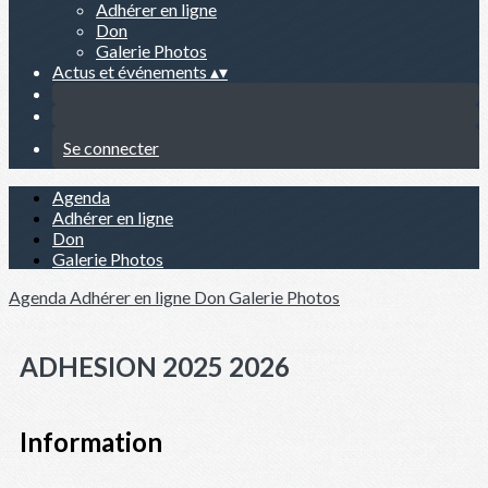
Adhérer en ligne
Don
Galerie Photos
Actus et événements
▴
▾
Se connecter
Agenda
Adhérer en ligne
Don
Galerie Photos
Agenda
Adhérer en ligne
Don
Galerie Photos
ADHESION 2025 2026
Information