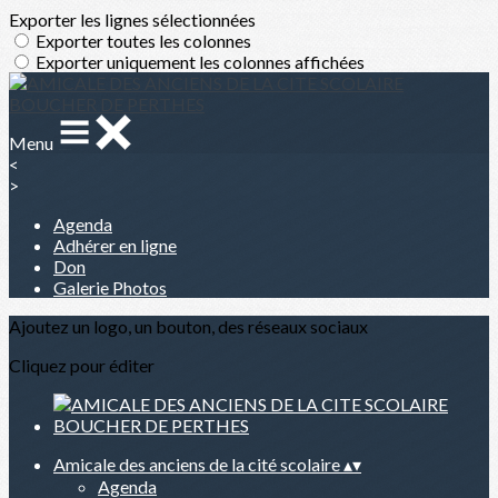
Exporter les lignes sélectionnées
Exporter toutes les colonnes
Exporter uniquement les colonnes affichées
Menu
<
>
Agenda
Adhérer en ligne
Don
Galerie Photos
Ajoutez un logo, un bouton, des réseaux sociaux
Cliquez pour éditer
Amicale des anciens de la cité scolaire
▴
▾
Agenda